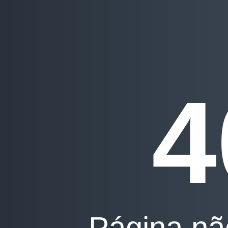
4
Página nã