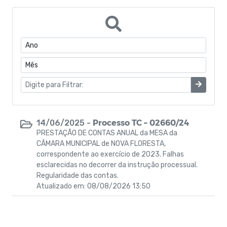
Manuais
Concurso Público
Campanhas
Resoluções
Regimento
Processo TC – 02660/24
14/06/2025 -
PRESTAÇÃO DE CONTAS ANUAL da MESA da
ACORDO DE ADESÃO
CÂMARA MUNICIPAL de NOVA FLORESTA,
correspondente ao exercício de 2023. Falhas
PARECERES
esclarecidas no decorrer da instrução processual.
Regularidade das contas.
ATA
Atualizado em: 08/08/2026 13:50
Parecer TCE - Contas anuais