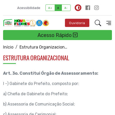
Acessibilidade
A+
A
A-
Ouvidoria
Acesso Rápido
Início
Estrutura Organizacional
ESTRUTURA ORGANIZACIONAL
Art. 3o. Constitui Órgão de Assessoramento:
I -) Gabinete do Prefeito, composto por:
a) Chefia de Gabinete do Prefeito;
b) Assessoria de Comunicação Social;
c) Assessoria de Cerimonial;