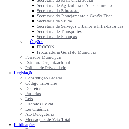
Secretaria de Assistência Social
Secretaria de Agricultura e Abastecimento
Secretaria da Educação
Secretaria do Planejamento e Gestão Fiscal
Secretaria da Saúde
Secretaria de Serviços Urbanos e Infra-Estrutura
Secretaria de Transportes
Secretaria de Finanças
Órgãos
PROCON
Procuradoria Geral do Município
Feriados Municipais
Estrutura Organizacional
Política de Privacidade
Legislação
Constituição Federal
Código Tributario
Decretos
Portarias
Leis
Decretos Covid
Lei Orgânica
Ato Delegatório
Mensagens de Veto Total
Publicações