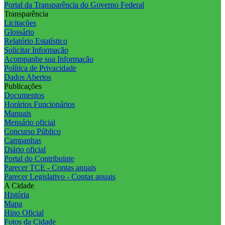
Portal da Transparência do Governo Federal
Transparência
Licitações
Glossário
Relatório Estatístico
Solicitar Informação
Acompanhe sua Informação
Política de Privacidade
Dados Abertos
Publicações
Documentos
Horários Funcionários
Manuais
Mensário oficial
Concurso Público
Campanhas
Diário oficial
Portal do Contribuinte
Parecer TCE - Contas anuais
Parecer Legislativo - Contas anuais
A Cidade
História
Mapa
Hino Oficial
Fotos da Cidade