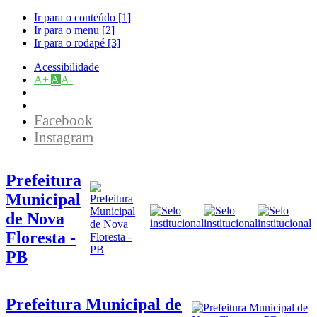
Ir para o conteúdo [1]
Ir para o menu [2]
Ir para o rodapé [3]
Acessibilidade
A+
A
A-
Facebook
Instagram
Prefeitura
Municipal
de Nova
Floresta -
PB
Prefeitura Municipal de