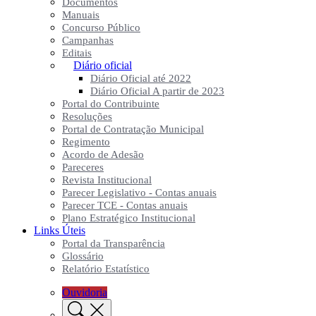
Documentos
Manuais
Concurso Público
Campanhas
Editais
Diário oficial
Diário Oficial até 2022
Diário Oficial A partir de 2023
Portal do Contribuinte
Resoluções
Portal de Contratação Municipal
Regimento
Acordo de Adesão
Pareceres
Revista Institucional
Parecer Legislativo - Contas anuais
Parecer TCE - Contas anuais
Plano Estratégico Institucional
Links Úteis
Portal da Transparência
Glossário
Relatório Estatístico
Ouvidoria