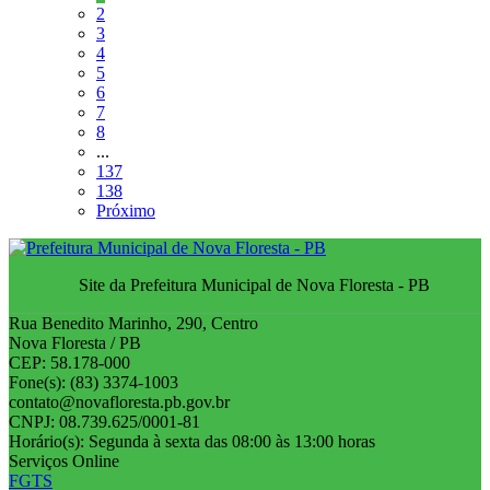
2
3
4
5
6
7
8
...
137
138
Próximo
Site da Prefeitura Municipal de Nova Floresta - PB
Rua Benedito Marinho, 290, Centro
Nova Floresta / PB
CEP: 58.178-000
Fone(s): (83) 3374-1003
contato@novafloresta.pb.gov.br
CNPJ: 08.739.625/0001-81
Horário(s): Segunda à sexta das 08:00 às 13:00 horas
Serviços Online
FGTS