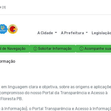
é [3]
A Cidade
A Prefeitura
Legislaçã
l de Navegação
Solicitar Informação
Acompanhe sua 
formação
em linguagem clara e objetiva, sobre as origens e aplicaçõ
 compromisso do nosso Portal da Transparência e Acesso à
Floresta PB.
 à Informação), o Portal Transparência e Acesso à Informaç