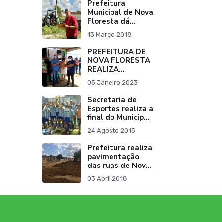
Prefeitura
Municipal de Nova
Floresta dá
continuidade aos
13 Março 2018
Cortes de Terra.
PREFEITURA DE
NOVA FLORESTA
REALIZA
ENTREGA DE
05 Janeiro 2023
DUAS NOVAS
AMBULÂNCIAS
Secretaria de
Esportes realiza a
final do Municipal
de Futebol de
24 Agosto 2015
Campo 2015
Prefeitura realiza
pavimentação
das ruas de Nova
Floresta.
03 Abril 2018