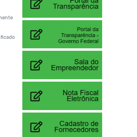
amente
ificado