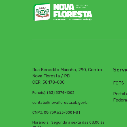
Servi
Rua Benedito Marinho, 290, Centro
Nova Floresta / PB
CEP: 58.178-000
FGTS
Fone(s): (83) 3374-1003
Portal
Federa
contato@novafloresta.pb.gov.br
CNPJ: 08.739.625/0001-81
Horário(s): Segunda à sexta das 08:00 às