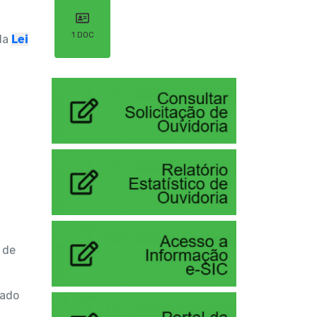
1 DOC
Lei
 da
 de
tado