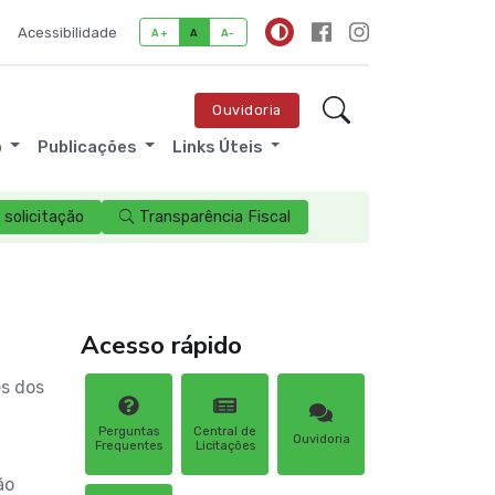
Acessibilidade
A+
A
A-
Ouvidoria
o
Publicações
Links Úteis
solicitação
Transparência Fiscal
Acesso rápido
es dos
Perguntas
Central de
Ouvidoria
Frequentes
Licitações
ão