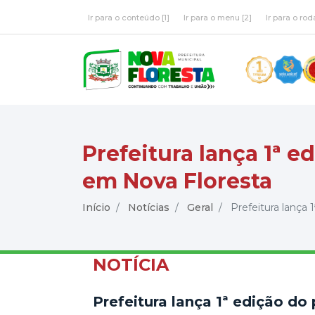
Ir para o conteúdo [1]
Ir para o menu [2]
Ir para o rod
Prefeitura lança 1ª e
em Nova Floresta
Início
Notícias
Geral
Prefeitura lança 1
NOTÍCIA
Prefeitura lança 1ª edição do