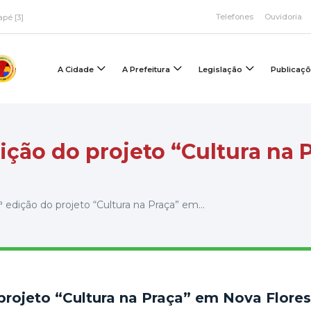
Telefones
Ouvidoria
apé [3]
A Cidade
A Prefeitura
Legislação
Publicaç
dição do projeto “Cultura na 
ª edição do projeto “Cultura na Praça” em...
 projeto “Cultura na Praça” em Nova Flore