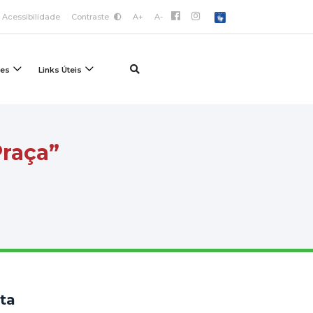
Acessibilidade
Contraste
A+
A-
ões
Links Úteis
Praça”
sta