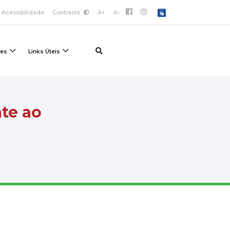
Acessibilidade
Contraste
A+
A-
ões
Links Úteis
ate ao
s