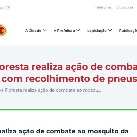
Telefones
Ouvidoria
apé [3]
A Cidade
A Prefeitura
Legislação
Publicaç
loresta realiza ação de comb
 com recolhimento de pneu
a Floresta realiza ação de combate ao mosqu...
realiza ação de combate ao mosquito da