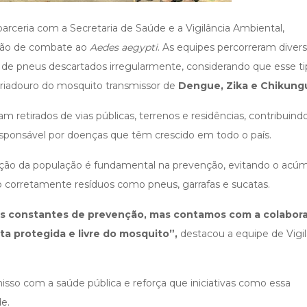
parceria com a Secretaria de Saúde e a Vigilância Ambiental,
ção de combate ao
Aedes aegypti
. As equipes percorreram diver
to de pneus descartados irregularmente, considerando que esse t
criadouro do mosquito transmissor de
Dengue, Zika e Chikung
 retirados de vias públicas, terrenos e residências, contribuind
responsável por doenças que têm crescido em todo o país.
ipação da população é fundamental na prevenção, evitando o acú
 corretamente resíduos como pneus, garrafas e sucatas.
s constantes de prevenção, mas contamos com a colabor
a protegida e livre do mosquito”,
destacou a equipe de Vigil
so com a saúde pública e reforça que iniciativas como essa
e.