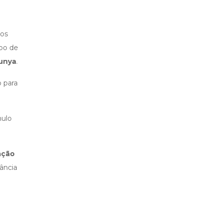
sos
ipo de
unya
.
o para
mulo
ação
ância