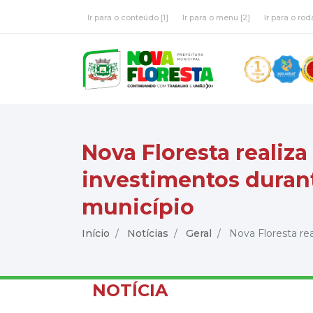
Ir para o conteúdo [1]
Ir para o menu [2]
Ir para o rod
Nova Floresta realiz
investimentos duran
município
Início
Notícias
Geral
Nova Floresta real
NOTÍCIA