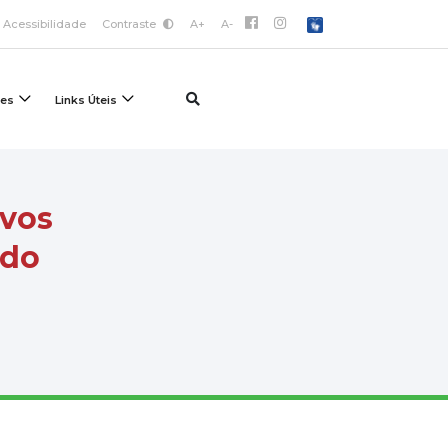
Acessibilidade
Contraste
A+
A-
ões
Links Úteis
ovos
 do