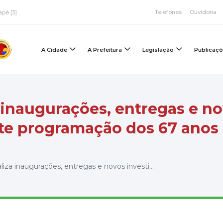
Telefones
Ouvidoria
apé [3]
A Cidade
A Prefeitura
Legislação
Publicaç
a inaugurações, entregas e n
te programação dos 67 anos
iza inaugurações, entregas e novos investi...