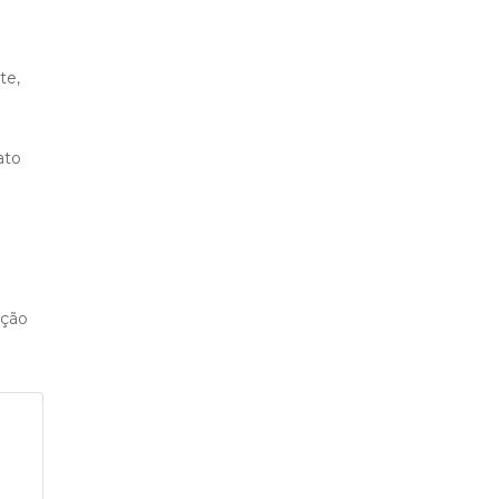
te,
ato
ação