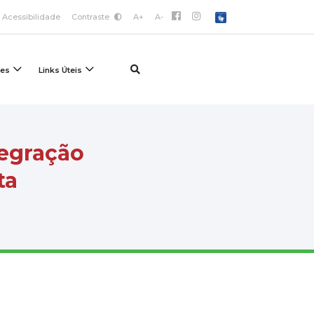
Acessibilidade
Contraste
A+
A-
ões
Links Úteis
tegração
ta