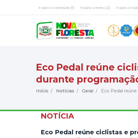
Ir para o conteúdo [1]
Ir para o menu [2]
Ir para o rod
Eco Pedal reúne cicl
durante programação
Início
Notícias
Geral
Eco Pedal reúne c
NOTÍCIA
Eco Pedal reúne ciclistas e 