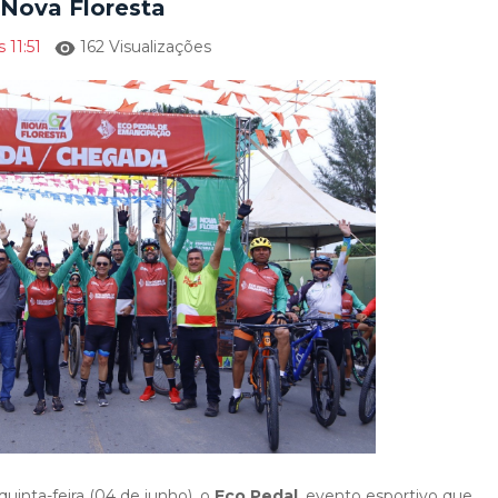
Nova Floresta
 11:51
162 Visualizações
quinta-feira (04 de junho), o
Eco Pedal
, evento esportivo que