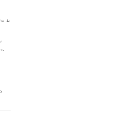
ão da
as
as
o
.