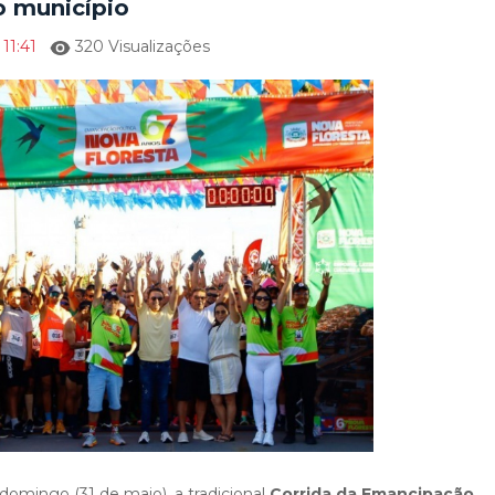
 município
11:41
320 Visualizações
 domingo (31 de maio), a tradicional
Corrida da Emancipação