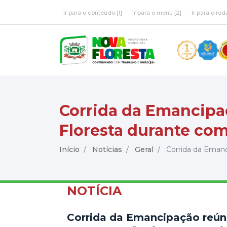
Ir para o conteúdo [1]
Ir para o menu [2]
Ir para o rod
Corrida da Emancipa
Floresta durante co
Início
Notícias
Geral
Corrida da Emanc
NOTÍCIA
Corrida da Emancipação reún