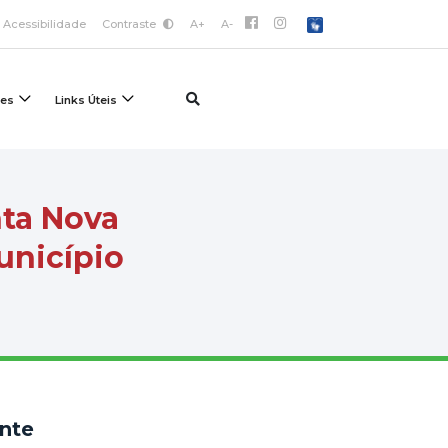
Acessibilidade
Contraste
A+
A-
ões
Links Úteis
nta Nova
unicípio
nte